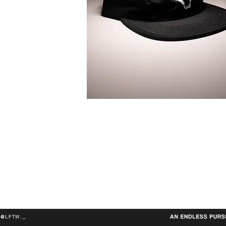
@LFTW._